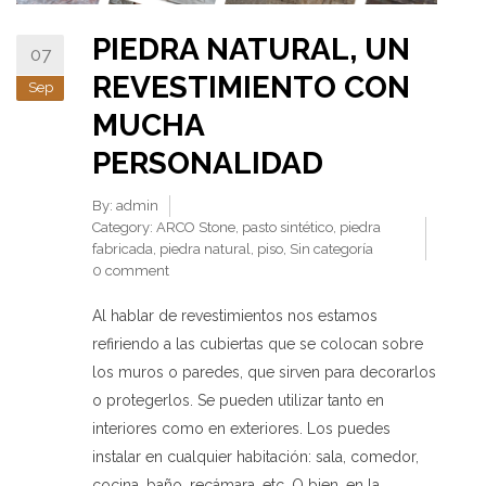
PIEDRA NATURAL, UN
07
REVESTIMIENTO CON
Sep
MUCHA
PERSONALIDAD
By:
admin
Category:
ARCO Stone
,
pasto sintético
,
piedra
fabricada
,
piedra natural
,
piso
,
Sin categoría
0 comment
Al hablar de revestimientos nos estamos
refiriendo a las cubiertas que se colocan sobre
los muros o paredes, que sirven para decorarlos
o protegerlos. Se pueden utilizar tanto en
interiores como en exteriores. Los puedes
instalar en cualquier habitación: sala, comedor,
cocina, baño, recámara, etc. O bien, en la